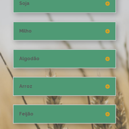
Soja
Milho
Algodão
Arroz
Feijão