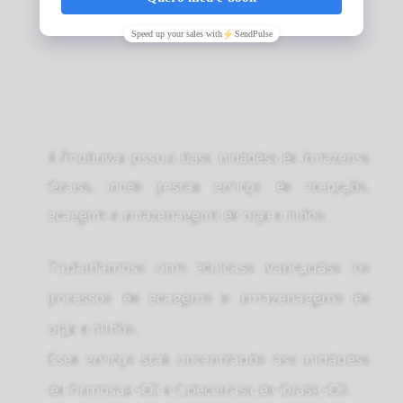
Armazenagem
A Produtiva possui duas unidades de Armazens
Gerais, onde presta serviço de recepção,
secagem e armazenagem de soja e milho.
Trabalhamos com técnicas avançadas no
processo de secagem e armazenagem de
soja e milho.
Esse serviço está concentrado nas unidades
de Formosa-GO e Cabeceiras de Goiás-GO.