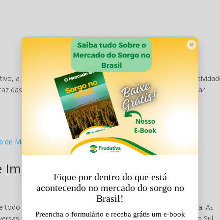
, a corrida pela excelência visa alcançar resultados e produtividad
ficaz das atividades diárias de uma empresa. Dessa forma, buscar
 e Impacto na cultura de Milho
todo o território nacional em função da instabilidade climática. As
ersas regiões do país causando diversas incertezas. Na região Sul,