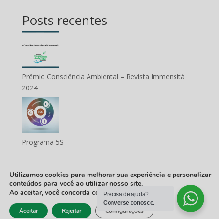
Posts recentes
Prêmio Consciência Ambiental – Revista Immensità
2024
Programa 5S
Utilizamos cookies para melhorar sua experiência e personalizar
conteúdos para você ao utilizar nosso site.
PRODUTIVA SORGHUM PESQUISA LTDA | CNPJ Nº 44.697.450/0001-
Ao aceitar, você
concorda
com o uso de cookies.
Precisa de ajuda?
50 | RODOVIA BR-020, S/N CX, 74 73814-500 FORMOSA | TELEFONE:
Converse conosco.
Aceitar
Rejeitar
Configurações
+55 (61) 3631-2992