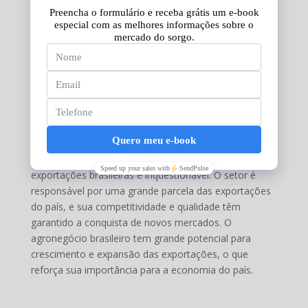
Por fim, é importante destacar que o agronegócio
brasileiro tem grande potencial para crescimento e
expansão das exportações. O país ainda tem uma
grande área de terras cultiváveis que pode ser
explorada, além de contar com a adoção de
tecnologias cada vez mais avançadas, que permitem
aumentar a produtividade e reduzir os custos da
produção.
Em resumo, a importância do agronegócio para as
exportações brasileiras é inquestionável. O setor é
responsável por uma grande parcela das exportações
do país, e sua competitividade e qualidade têm
garantido a conquista de novos mercados. O
agronegócio brasileiro tem grande potencial para
crescimento e expansão das exportações, o que
reforça sua importância para a economia do país.