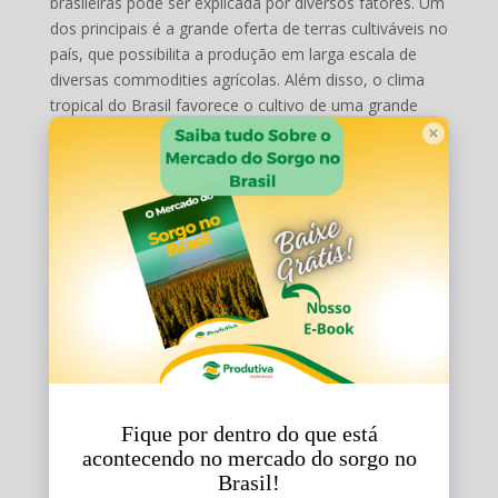
brasileiras pode ser explicada por diversos fatores. Um
dos principais é a grande oferta de terras cultiváveis no
país, que possibilita a produção em larga escala de
diversas commodities agrícolas. Além disso, o clima
tropical do Brasil favorece o cultivo de uma grande
variedade de culturas.
Outro fator que contribui para a importância do
agronegócio para as exportações brasileiras é a
competitividade dos produtos nacionais no mercado
internacional. O país é capaz de produzir commodities
agrícolas em grande quantidade e com preços
competitivos, o que torna seus produtos bastante
procurados pelos importadores.
Além disso, o Brasil tem se destacado pela qualidade
dos seus produtos agrícolas, o que contribui para sua
competitividade no mercado internacional. A produção
brasileira de carnes, por exemplo, é conhecida pela
qualidade e pela sustentabilidade, o que tem garantido
a conquista de novos mercados.